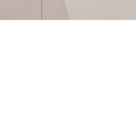
Per ottenere lo
superficie e a
materiali.
ILVA
lucida dallo st
soluzioni a poro
Resistenze, valut
UNI EN 15187: e