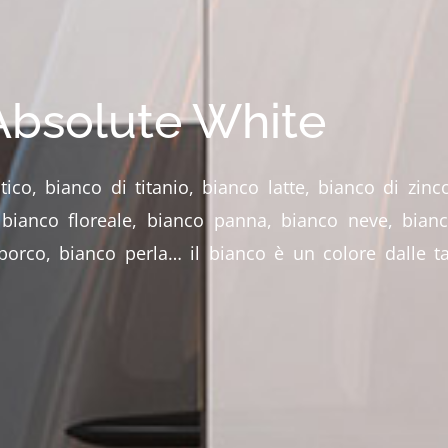
Absolute White
ico, bianco di titanio, bianco latte, bianco di zinc
bianco floreale, bianco panna, bianco neve, bianc
porco, bianco perla… il bianco è un colore dalle t