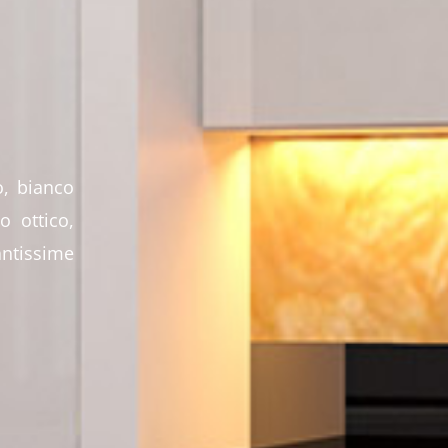
o, bianco
o ottico,
antissime