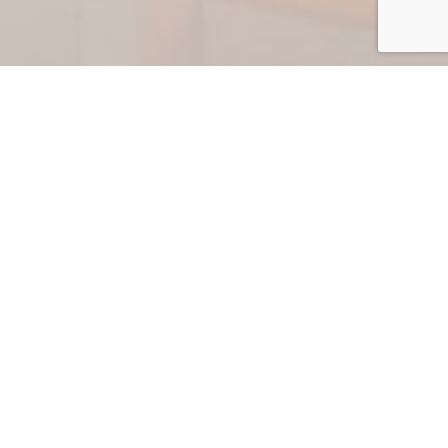
 stesso perfetto punto di bianco su tutta la
nche su quelle realizzate con supporti in
presenta
PLG5130
la finitura poliuretanica
raordinario punto di bianco, per realizzare
 chiuso.
ate in base ai seguenti test:
ccellente resistenza all’ingiallimento