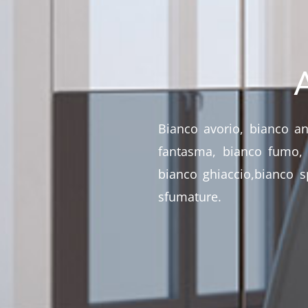
Bianco avorio, bianco ant
fantasma, bianco fumo, 
bianco ghiaccio,bianco s
sfumature.