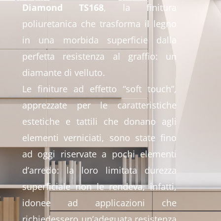
Diamond TS168
, la finitura
poliuretanica che trasforma il legno
in una morbida superficie dalla
perfetta resistenza al graffio: un
diamante di velluto.
Le finiture ad effetto “soft touch”,
apprezzate per le caratteristiche
estetiche e tattili che donano agli
elementi verniciati, sono state fino
ad oggi riservate a pochi elementi
d’arredo: la loro limitata durezza
superficiale non le rendeva, infatti,
idonee ad applicazioni che
richiedessero un’adeguata resistenza