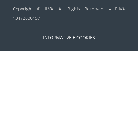
Copyright © ILVA. All Rights Reserved. –
P.IVA
13472030157
INFORMATIVE E COOKIES