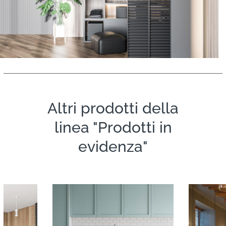
Altri prodotti della
linea "Prodotti in
evidenza"
Evermatt
Silv
PRODOTTI IN EVIDENZA
PRODOTTI