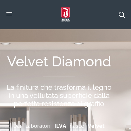
Velvet Diamond
La finitura che trasforma il legno
in una vellutata superficie dalla
perfetta resistenza al graffio
Dai Laboratori
ILVA
nasce
Velvet