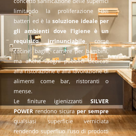
concetto sanificazione delle superfici
limitando la proliferazione dei
batteri ed è la
soluzione ideale per
gli ambienti dove l’igiene è un
requisito irrinunciabile
come
cucine, bagni, camere per bambini,
ma anche luoghi pubblici dedicati
alla ristorazione e alla lavorazione di
alimenti come bar, ristoranti o
mense.
Le finiture igienizzanti
SILVER
POWER
rendono sicura
per sempre
qualsiasi superficie verniciata
rendendo superfluo l’uso di prodotti