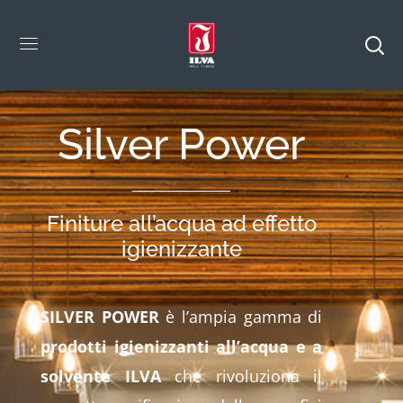
Silver Power
Finiture all’acqua ad effetto
igienizzante
SILVER POWER
è l’ampia gamma di
prodotti igienizzanti all’acqua e a
solvente ILVA
che rivoluziona il