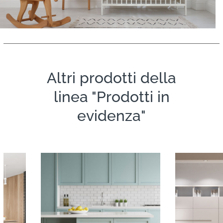
Altri prodotti della
linea "Prodotti in
evidenza"
Evermatt
Velv
Dia
PRODOTTI IN EVIDENZA
PRODOTTI