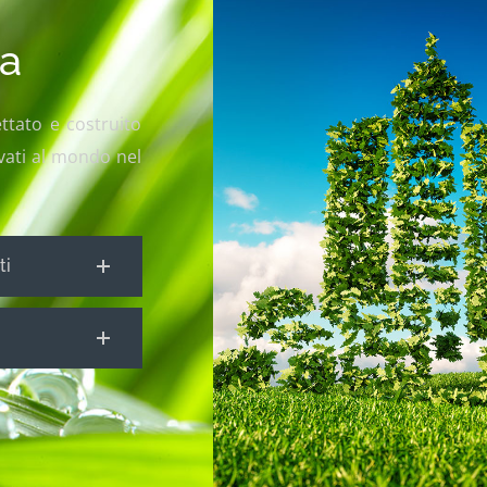
na
ettato e costruito
evati al mondo nel
ti