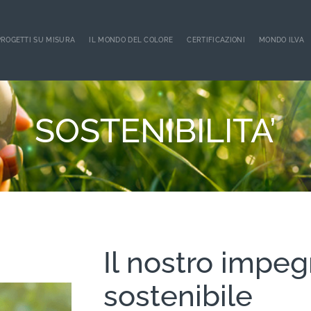
PROGETTI SU MISURA
IL MONDO DEL COLORE
CERTIFICAZIONI
MONDO ILVA
SOSTENIBILITA’
Il nostro impe
sostenibile