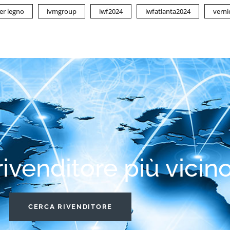
per legno
ivmgroup
iwf2024
iwfatlanta2024
verni
 rivenditore più vicin
CERCA RIVENDITORE